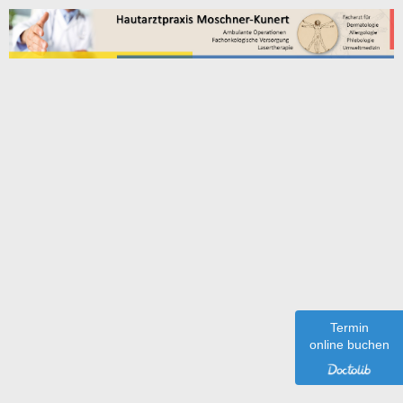
Dr. med. F. Moschner-Kunert
Facharzt für Haut-, Allergie- und
Venenerkrankungen,
Umweltmedizin, Ambulante Operationen,
Fachonkologische Versorgung
Termin
Praxis im Cirkel
online buchen
Ewaldstraße 36
45699 Herten
Telefonnummer: 0 23 66 - 88 54 15