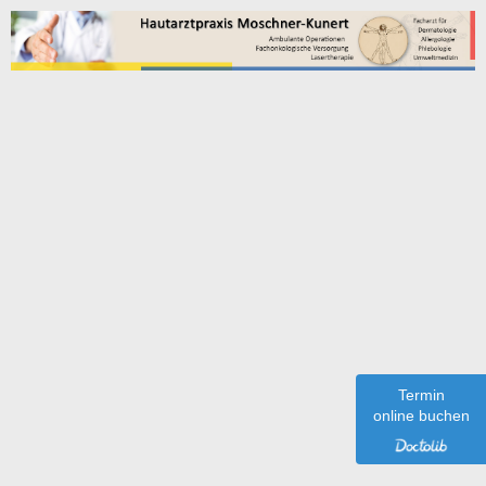
Proktologische Leistungen
Diagnostik und Therapie von Enddarm-Erkrankungen
Proktoskopien
Sklerosierungen
Operative und Kaustrische Eingriffe am Anus
Umweltmedizinische Leistungen
Termin
online buchen
Abklärung von Umwelteinflüssen ( Luft, Wasser, Boden,
Nahrungsmittel, Chemikalien ) auf den Organismus.
Hierzu zählen insbesondere Belastungen mit Sporen und