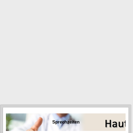
Keimen, Asbest, Schwermetalle, Dioxine, Ozon,
Holzschutzmittel, Schädlingsbekämpfungsmittel etc.
(der Vertrag zur Umweltmedizin wurde von den Krankassen
gekündigt - Leistungen werden nach GOÄ liquidiert)
Laboruntersuchungen des Fachgebietes
Mykologien
Trichogramme
Untersuchungen bei STD
Krebsvorsorge-Untersuchungen des Mannes
Abklärung psychosomatischer
Zusammenhänge
Sprechzeiten