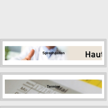
Venenerkrankungen
Gefäßerkrankungen
Medizinkosmetik
Individuelle Gesundheitsleistungen
Sprechzeiten
Termine