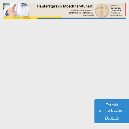
Unsere Sprechzeiten:
Öffnungszeiten
Vormittag
Nachmittag
08:00-
Montag
15:00-18:00
12:00
08:00-
Dienstag
15:00-18:00
12:00
Termin
08:00-
online buchen
Mittwoch
geschlossen
12:00
08:00-
Donnerstag
15:00-18:00
12:00